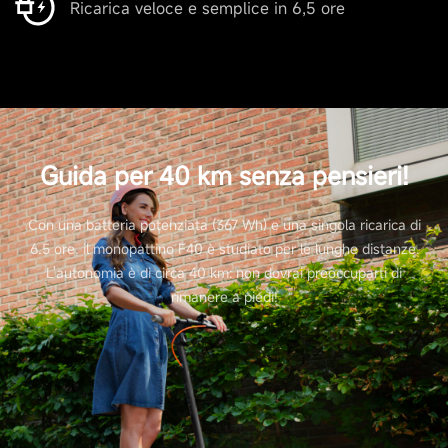
Ricarica veloce e semplice in 6,5 ore
Ammortizzatore
No
Resistenza all'acqua
IPX5
Guida per 40 km senza pensieri!
Con una batteria potenziata (367 Wh) e una singola ricarica di
6.5 ore, il monopattino F40 è studiato per le lunghe distanze.
Batteria
L'autonomia è di circa 40 km: non dovrai preoccuparti di
rimanere a piedi!
Capacità batteria
367 Wh (10200 mAh)
Sistema intelligente di gestione della batteria