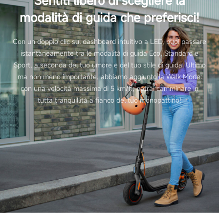
Sentiti libero di scegliere la
modalità di guida che preferisci!
Con un doppio clic sul dashboard intuitivo a LED, puoi passare
istantaneamente tra le modalità di guida Eco, Standard e
Sport, a seconda del tuo umore e del tuo stile di guida. Ultimo
ma non meno importante, abbiamo aggiunto la Walk Mode:
con una velocità massima di 5 km/h, potrai camminare in
tutta tranquillità a fianco del tuo monopattino!