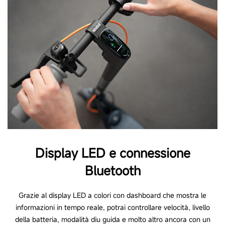
manutenzione, connessione bluetooth)
Modalità di guida
3 modalità di guida (Eco, Drive, Sport); 1 Modalità
a piedi
Regolazione automatica della velocità
No
Display LED e connessione
Catarifrangenti Certificati
Bluetooth
Sì (catarifrangenti E-MARK frontali, laterali e
posteriori)
Grazie al display LED a colori con dashboard che mostra le
informazioni in tempo reale, potrai controllare velocità, livello
della batteria, modalità diu guida e molto altro ancora con un
Campanello