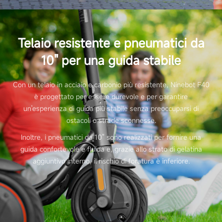
Luci
Telaio resistente e pneumatici da
10" per una guida stabile
Luci
Luce Frontale (2.1W ad alta potenza) e Posteriore
Con un telaio in acciaio e carbonio più resistente, Ninebot F40
a LED
è progettato per essere durevole e per garantire
un'esperienza di guida più stabile senza preoccuparsi di
ostacoli o strade sconnesse.
Luce freno posteriore
Inoltre, i pneumatici da 10" sono realizzati per fornire una
Sì
guida confortevole e fluida e, grazie allo strato di gelatina
aggiuntivo interno, il rischio di foratura è inferiore.
Luce ambientale
No