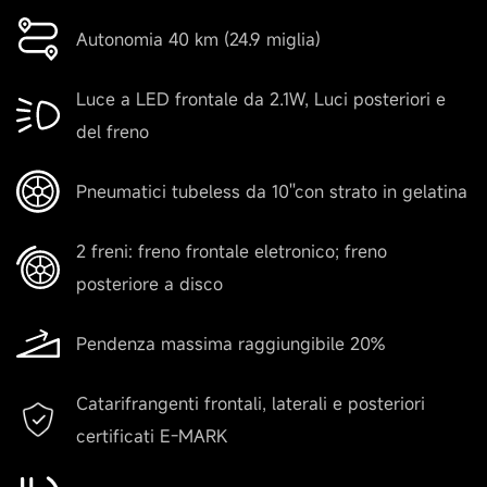
17.1 kg
Autonomia 40 km (24.9 miglia)
Luce a LED frontale da 2.1W, Luci posteriori e
Gamma
del freno
Pneumatici tubeless da 10''con strato in gelatina
Autonomia teorica
Fino a 40 km
2 freni: freno frontale eletronico; freno
posteriore a disco
Caratteristiche prodotto
Pendenza massima raggiungibile 20%
Catarifrangenti frontali, laterali e posteriori
Velocità
certificati E-MARK
Fino a 25 km/h