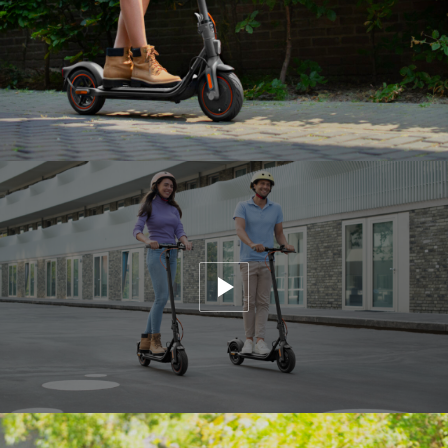
(BMS)
Sì
Tempo di ricarica
Circa 6.5 ore
Motore
Pendenza
Fino a 20%
Potenza
350 W